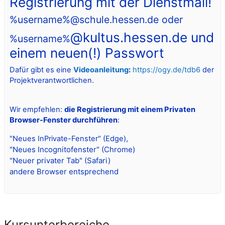
Registrierung mit der Dienstmail!
%userna
me%@schule.hessen.de oder
@
kultus.hessen.de und
%username%
einem neuen(!) Passwort
Dafür gibt es eine
Videoanleitung
:
https://ogy.de/tdb6
der
Projektverantwortlichen.
Wir empfehlen:
die
Registrierung mit einem Privaten
Browser-Fenster durchführen
:
"Neues InPrivate-Fenster" (Edge),
"Neues Incognitofenster" (Chrome)
"Neuer privater Tab" (Safari)
andere Browser entsprechend
Kursunterbereiche