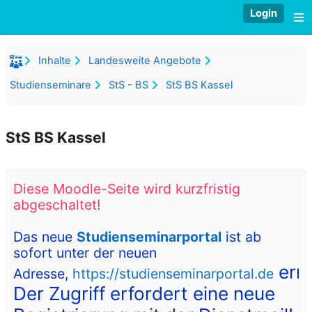
Zum Hauptinhalt
Login
W
Inhalte
Landesweite Angebote
Studienseminare
StS - BS
StS BS Kassel
StS BS Kassel
Diese Moodle-Seite wird kurzfristig
abgeschaltet!
Das neue
Studienseminarportal
ist ab
sofort unter der neuen
erre
Adresse,
https://studienseminarportal.de
Der Zugriff erfordert eine neue