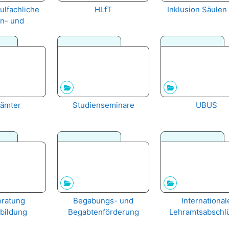
lfachliche
HLfT
Inklusion Säulen 
n- und
gelegenheite
e Ethik
ämter
Studienseminare
UBUS
ratung
Begabungs- und
International
bildung
Begabtenförderung
Lehramtsabschl
HMKB IV.3.2