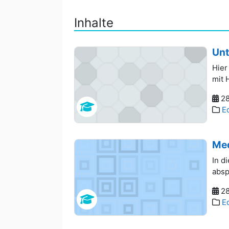
Inhalte
Unt
Hier
mit 
28
E
Med
In d
absp
28
E