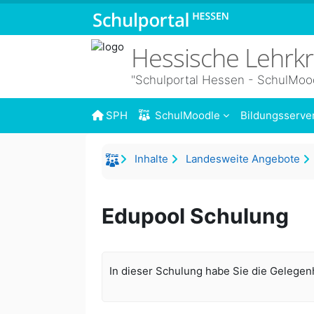
Zum Hauptinhalt
Hessische Lehrk
"Schulportal Hessen - SchulMoo
SPH
SchulMoodle
Bildungsserve
Inhalte
Landesweite Angebote
Edupool Schulung
In dieser Schulung habe Sie die Gelegenh