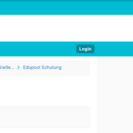
Login
Medienzentrum - Mauszentrum Gießen-Vogelsberg
Edupool Schulung