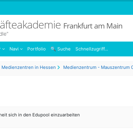
räfteakademie
Frankfurt am Main
dle"
r
Navi
Portfolio
🔍 Suche
Schnellzugriff...
Medienzentren in Hessen
eit sich in den Edupool einzuarbeiten