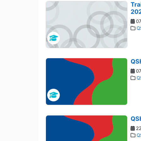
Tra
20
07
Q
QSH
07
Q
QSH
22
Q