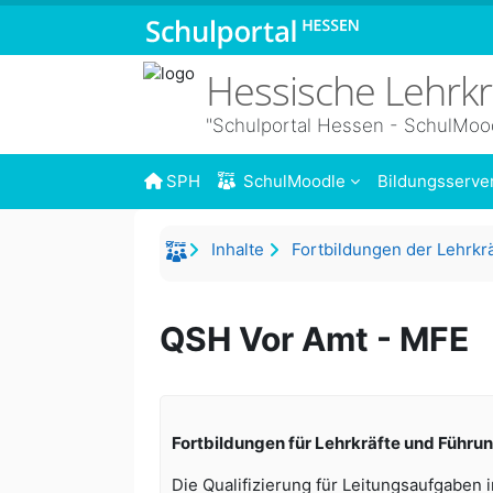
Zum Hauptinhalt
Hessische Lehrk
"Schulportal Hessen - SchulMoo
SPH
SchulMoodle
Bildungsserve
Inhalte
Fortbildungen der Lehrkr
QSH Vor Amt - MFE
Fortbildungen für Lehrkräfte und Führu
Die Qualifizierung für Leitungsaufgaben i