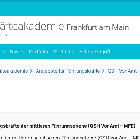
räfteakademie
Frankfurt am Main
dle"
r
Navi
Portfolio
🔍 Suche
Schnellzugriff...
äfteakademie
Angebote für Führungskräfte
QSH Vor Amt 
ngskräfte der mittleren Führungsebene (QSH Vor Amt – MFE)
n der mittleren schulischen Führungsebene (QSH Vor Amt – MFE) r