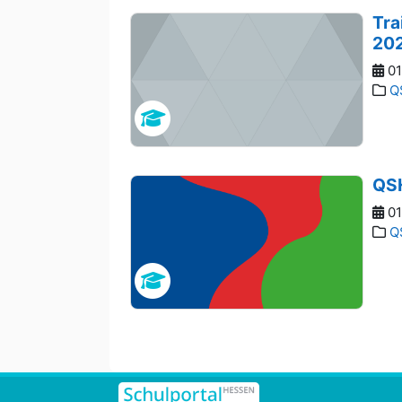
Tra
20
01
Q
QSH
01
Q