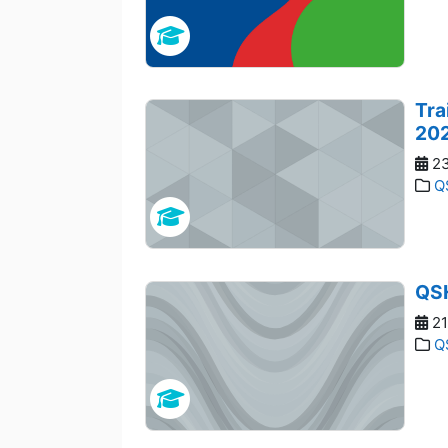
Tra
20
23
Q
QSH
21
Q