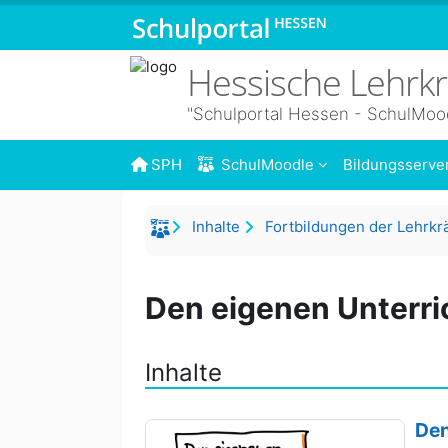
Zum Hauptinhalt
Hessische Lehrk
"Schulportal Hessen - SchulMoo
SPH
SchulMoodle
Bildungsserve
Inhalte
Fortbildungen der Lehrkr
Den eigenen Unterri
Inhalte
Den