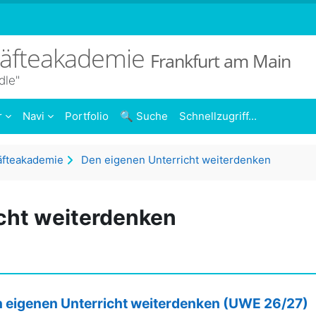
räfteakademie
Frankfurt am Main
dle"
r
Navi
Portfolio
🔍 Suche
Schnellzugriff...
äfteakademie
Den eigenen Unterricht weiterdenken
cht weiterdenken
 eigenen Unterricht weiterdenken (UWE 26/27)