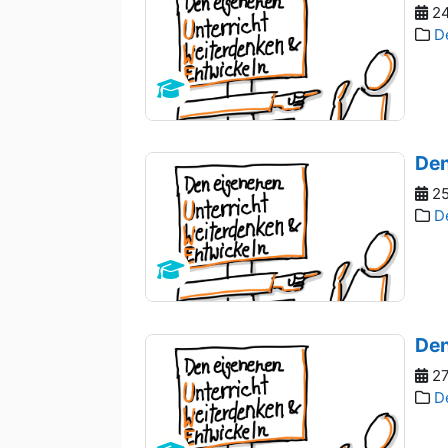
24
D
Den
25
D
Den
27
D