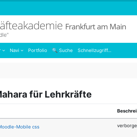
räfteakademie
Frankfurt am Main
dle"
r
Navi
Portfolio
🔍 Suche
Schnellzugriff...
ahara für Lehrkräfte
Beschre
verborge
oodle-Mobile css