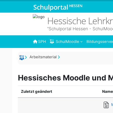
Zum Hauptinhalt
Hessische Lehrk
"Schulportal Hessen - SchulMoo
SPH
SchulMoodle
Bildungsserve
Arbeitsmaterial
Hessisches Moodle und M
Zuletzt geändert
Name
M