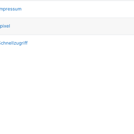
mpressum
pixel
chnellzugriff