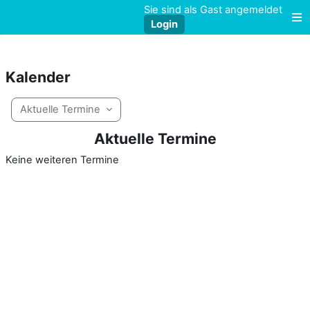
Zum Hauptinhalt
Sie sind als Gast angemeldet
Login
W
Kalender
Aktuelle Termine
Aktuelle Termine
Keine weiteren Termine