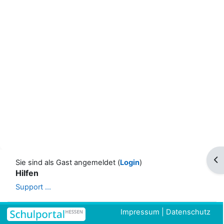
Blo
Sie sind als Gast angemeldet (
Login
)
Hilfen
Support ...
Impressum
|
Datenschutz